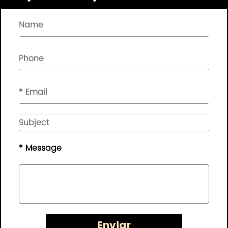
Enlaces rápidos

BOLETÍN

Por favor, deje su mensaje aquí, le enviaremos sus
comentarios a tiempo..
© Derechos de autor - 2010-2019 :
Guangdong AP
Tenon Sci.& Tech. Co., Ltd.
Todos los derechos
reservados
* Message
Mapa del sitio web
|
Política de privacidad
Enviar