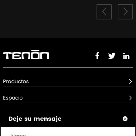





Productos

Espacio

Sobre

Deje su mensaje

Enlaces rápidos
