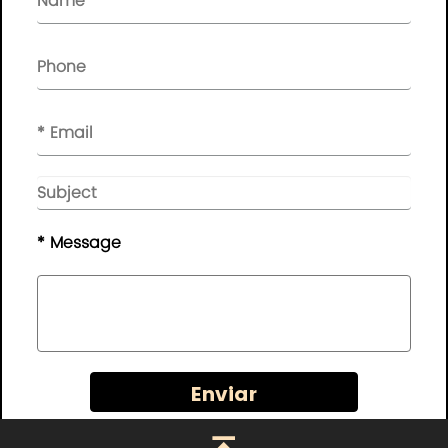
BOLETÍN

Por favor, deje su mensaje aquí, le enviaremos sus
comentarios a tiempo..
© Derechos de autor - 2010-2019 :
Guangdong AP
Tenon Sci.& Tech. Co., Ltd.
Todos los derechos
reservados
* Message
Mapa del sitio web
|
Política de privacidad
Enviar