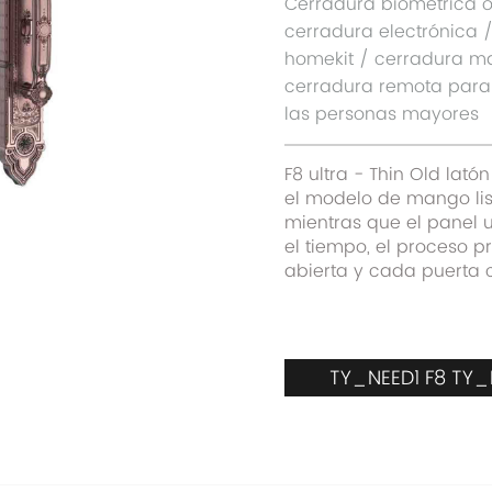
Cerradura biométrica ó
cerradura electrónica 
homekit / cerradura m
cerradura remota para
las personas mayores
F8 ultra - Thin Old lató
el modelo de mango lis
mientras que el panel u
el tiempo, el proceso p
abierta y cada puerta 
TY_NEED1 F8 TY