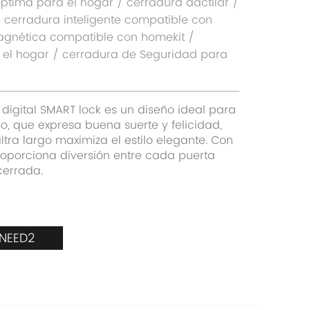
ptima para el hogar / cerradura dactilar /
/ cerradura inteligente compatible con
agnética compatible con homekit /
 el hogar / cerradura de Seguridad para
n digital SMART lock es un diseño ideal para
o, que expresa buena suerte y felicidad,
ltra largo maximiza el estilo elegante. Con
roporciona diversión entre cada puerta
cerrada.
_NEED2