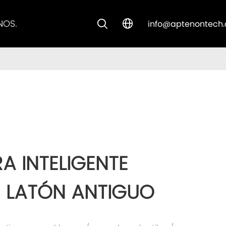
NOS.
info@aptenontech


CUSTOM SOLUTIONS
A INTELIGENTE
E LATÓN ANTIGUO